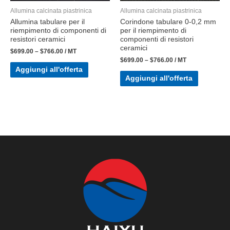
Allumina calcinata piastrinica
Allumina calcinata piastrinica
Allumina tabulare per il
Corindone tabulare 0-0,2 mm
riempimento di componenti di
per il riempimento di
resistori ceramici
componenti di resistori
ceramici
$
699.00
–
$
766.00
/ MT
$
699.00
–
$
766.00
/ MT
Aggiungi all'offerta
Aggiungi all'offerta